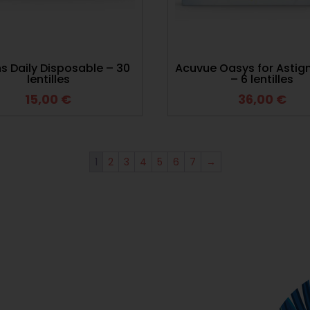
ns Daily Disposable – 30
Acuvue Oasys for Asti
lentilles
– 6 lentilles
15,00
€
36,00
€
1
2
3
4
5
6
7
→