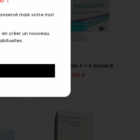
 conservé mais votre mot
r en créer un nouveau.
bituelles.
 – 30
Progent 5 doses A + 5 doses B
14,00
€