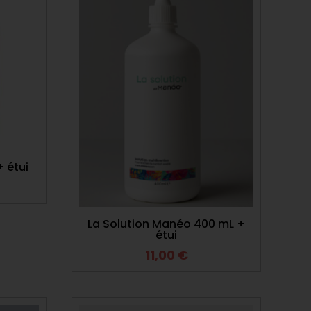
+ étui
La Solution Manéo 400 mL +
étui
11,00
€