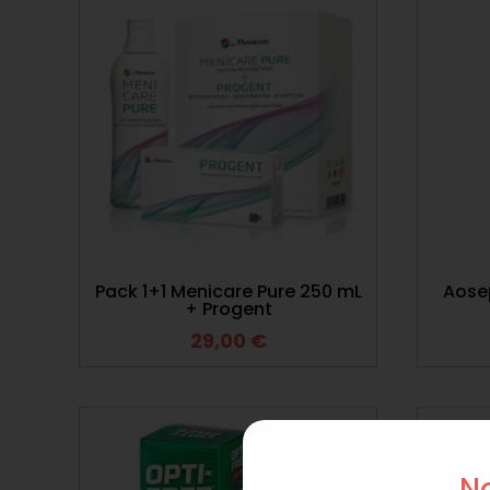
Pack 1+1 Menicare Pure 250 mL
Aosep
+ Progent
29,00
€
No