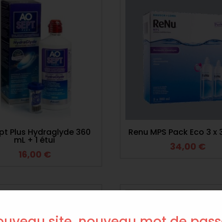
t Plus Hydraglyde 360
Renu MPS Pack Eco 3 x 
mL + 1 étui
34,00
€
16,00
€
uveau site, nouveau mot de pass