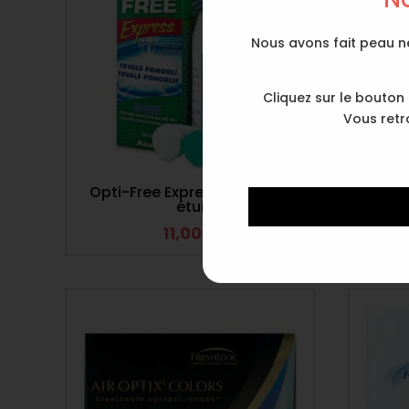
Nous avons fait peau ne
Cliquez sur le bouton
Vous retr
Opti-Free Express 355ml + 1
Menic
étui
11,00
€