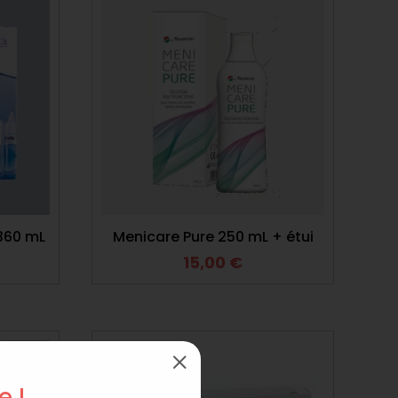
360 mL
Menicare Pure 250 mL + étui
15,00
€
M
e !